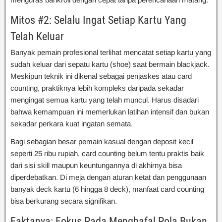
Mitos #2: Selalu Ingat Setiap Kartu Yang
Telah Keluar
Banyak pemain profesional terlihat mencatat setiap kartu yang
sudah keluar dari sepatu kartu (shoe) saat bermain blackjack.
Meskipun teknik ini dikenal sebagai penjaskes atau card
counting, praktiknya lebih kompleks daripada sekadar
mengingat semua kartu yang telah muncul. Harus disadari
bahwa kemampuan ini memerlukan latihan intensif dan bukan
sekadar perkara kuat ingatan semata.
Bagi sebagian besar pemain kasual dengan deposit kecil
seperti 25 ribu rupiah, card counting belum tentu praktis baik
dari sisi skill maupun keuntungannya di akhirnya bisa
diperdebatkan. Di meja dengan aturan ketat dan penggunaan
banyak deck kartu (6 hingga 8 deck), manfaat card counting
bisa berkurang secara signifikan.
Faktanya: Fokus Pada Menghafal Pola Bukan