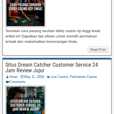
Temukan cara pasang taruhan lobby casino rtp tinggi lewat
artikel ini! Dapatkan tips efisien untuk memilih permainan
terbaik dan maksimalkan kemenangan Anda.
Read Post
Situs Dream Catcher Customer Service 24
Jam Review Jujur
Ihsan
May 11, 2026
Live Casino
,
Permainan Casino
Comments