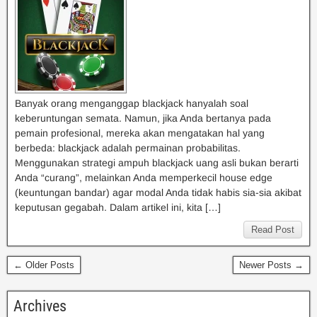
Banyak orang menganggap blackjack hanyalah soal
keberuntungan semata. Namun, jika Anda bertanya pada
pemain profesional, mereka akan mengatakan hal yang
berbeda: blackjack adalah permainan probabilitas.
Menggunakan strategi ampuh blackjack uang asli bukan berarti
Anda “curang”, melainkan Anda memperkecil house edge
(keuntungan bandar) agar modal Anda tidak habis sia-sia akibat
keputusan gegabah. Dalam artikel ini, kita […]
Read Post
← Older Posts
Newer Posts →
Archives