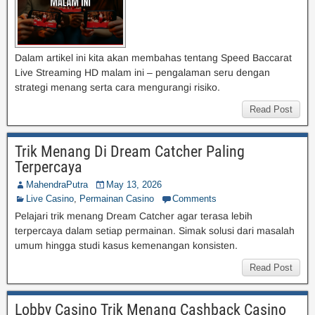
Dalam artikel ini kita akan membahas tentang Speed Baccarat
Live Streaming HD malam ini – pengalaman seru dengan
strategi menang serta cara mengurangi risiko.
Read Post
Trik Menang Di Dream Catcher Paling
Terpercaya
MahendraPutra
May 13, 2026
Live Casino
,
Permainan Casino
Comments
Pelajari trik menang Dream Catcher agar terasa lebih
terpercaya dalam setiap permainan. Simak solusi dari masalah
umum hingga studi kasus kemenangan konsisten.
Read Post
Lobby Casino Trik Menang Cashback Casino