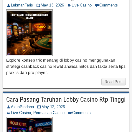
LukmanFaris
May 13, 2026
Live Casino
Comments
Explore konsep trik menang di lobby casino menggunakan
strategi cashback casino lewat analisa mitos dan fakta serta tips
praktis dari pro player.
Read Post
Cara Pasang Taruhan Lobby Casino Rtp Tinggi
AksaPradana
May 12, 2026
Live Casino
,
Permainan Casino
Comments