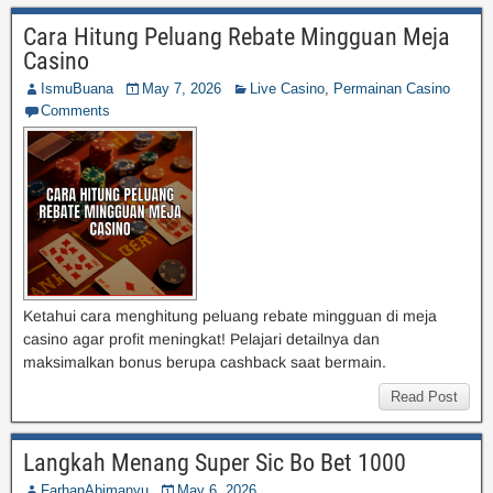
Cara Hitung Peluang Rebate Mingguan Meja
Casino
IsmuBuana
May 7, 2026
Live Casino
,
Permainan Casino
Comments
Ketahui cara menghitung peluang rebate mingguan di meja
casino agar profit meningkat! Pelajari detailnya dan
maksimalkan bonus berupa cashback saat bermain.
Read Post
Langkah Menang Super Sic Bo Bet 1000
FarhanAbimanyu
May 6, 2026