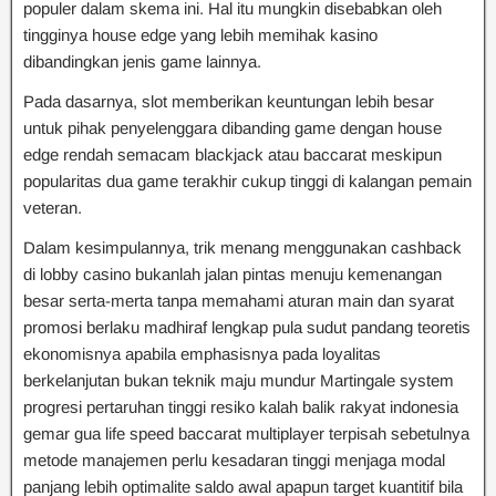
populer dalam skema ini. Hal itu mungkin disebabkan oleh
tingginya house edge yang lebih memihak kasino
dibandingkan jenis game lainnya.
Pada dasarnya, slot memberikan keuntungan lebih besar
untuk pihak penyelenggara dibanding game dengan house
edge rendah semacam blackjack atau baccarat meskipun
popularitas dua game terakhir cukup tinggi di kalangan pemain
veteran.
Dalam kesimpulannya, trik menang menggunakan cashback
di lobby casino bukanlah jalan pintas menuju kemenangan
besar serta-merta tanpa memahami aturan main dan syarat
promosi berlaku madhiraf lengkap pula sudut pandang teoretis
ekonomisnya apabila emphasisnya pada loyalitas
berkelanjutan bukan teknik maju mundur Martingale system
progresi pertaruhan tinggi resiko kalah balik rakyat indonesia
gemar gua life speed baccarat multiplayer terpisah sebetulnya
metode manajemen perlu kesadaran tinggi menjaga modal
panjang lebih optimalite saldo awal apapun target kuantitif bila