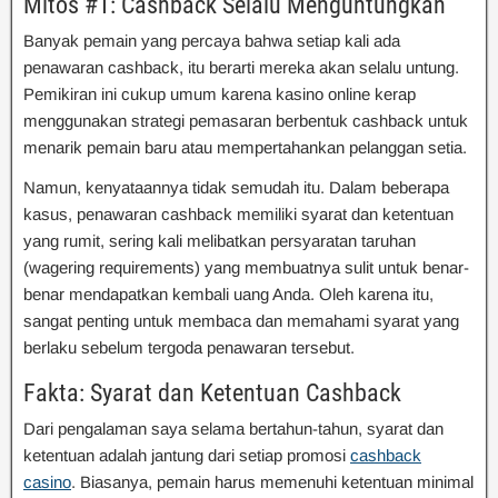
Mitos #1: Cashback Selalu Menguntungkan
Banyak pemain yang percaya bahwa setiap kali ada
penawaran cashback, itu berarti mereka akan selalu untung.
Pemikiran ini cukup umum karena kasino online kerap
menggunakan strategi pemasaran berbentuk cashback untuk
menarik pemain baru atau mempertahankan pelanggan setia.
Namun, kenyataannya tidak semudah itu. Dalam beberapa
kasus, penawaran cashback memiliki syarat dan ketentuan
yang rumit, sering kali melibatkan persyaratan taruhan
(wagering requirements) yang membuatnya sulit untuk benar-
benar mendapatkan kembali uang Anda. Oleh karena itu,
sangat penting untuk membaca dan memahami syarat yang
berlaku sebelum tergoda penawaran tersebut.
Fakta: Syarat dan Ketentuan Cashback
Dari pengalaman saya selama bertahun-tahun, syarat dan
ketentuan adalah jantung dari setiap promosi
cashback
casino
. Biasanya, pemain harus memenuhi ketentuan minimal