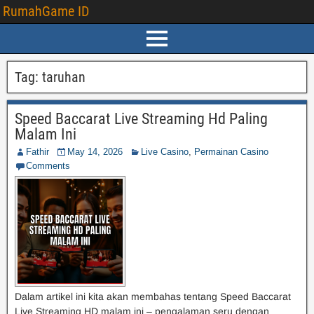
RumahGame ID
Tag:
taruhan
Speed Baccarat Live Streaming Hd Paling
Malam Ini
Fathir
May 14, 2026
Live Casino
,
Permainan Casino
Comments
Dalam artikel ini kita akan membahas tentang Speed Baccarat
Live Streaming HD malam ini – pengalaman seru dengan