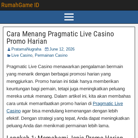
RumahGame ID
Cara Menang Pragmatic Live Casino
Promo Harian
PratamaNugraha
June 12, 2026
Live Casino
,
Permainan Casino
Pragmatic Live Casino menawarkan pengalaman bermain
yang menarik dengan berbagai promosi harian yang
menggiurkan. Promo harian ini tidak hanya memberikan
keuntungan bagi pemain, tetapi juga meningkatkan peluang
mereka untuk menang. Dalam artikel ini, kita akan membahas
cara untuk memanfaatkan promo harian di
Pragmatic Live
Casino
agar bisa mendulang kemenangan dengan lebih
efektif. Dengan strategi yang tepat, Anda dapat meningkatkan
peluang Anda dan menikmati permainan lebih lama.