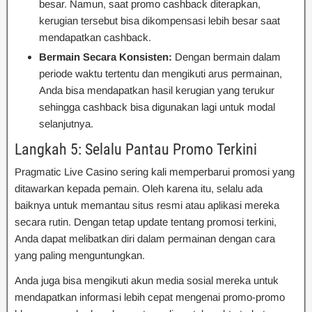
besar. Namun, saat promo cashback diterapkan,
kerugian tersebut bisa dikompensasi lebih besar saat
mendapatkan cashback.
Bermain Secara Konsisten:
Dengan bermain dalam
periode waktu tertentu dan mengikuti arus permainan,
Anda bisa mendapatkan hasil kerugian yang terukur
sehingga cashback bisa digunakan lagi untuk modal
selanjutnya.
Langkah 5: Selalu Pantau Promo Terkini
Pragmatic Live Casino sering kali memperbarui promosi yang
ditawarkan kepada pemain. Oleh karena itu, selalu ada
baiknya untuk memantau situs resmi atau aplikasi mereka
secara rutin. Dengan tetap update tentang promosi terkini,
Anda dapat melibatkan diri dalam permainan dengan cara
yang paling menguntungkan.
Anda juga bisa mengikuti akun media sosial mereka untuk
mendapatkan informasi lebih cepat mengenai promo-promo