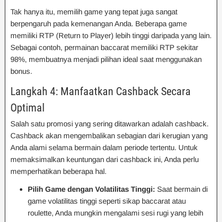
Tak hanya itu, memilih game yang tepat juga sangat
berpengaruh pada kemenangan Anda. Beberapa game
memiliki RTP (Return to Player) lebih tinggi daripada yang lain.
Sebagai contoh, permainan baccarat memiliki RTP sekitar
98%, membuatnya menjadi pilihan ideal saat menggunakan
bonus.
Langkah 4: Manfaatkan Cashback Secara
Optimal
Salah satu promosi yang sering ditawarkan adalah cashback.
Cashback akan mengembalikan sebagian dari kerugian yang
Anda alami selama bermain dalam periode tertentu. Untuk
memaksimalkan keuntungan dari cashback ini, Anda perlu
memperhatikan beberapa hal.
Pilih Game dengan Volatilitas Tinggi:
Saat bermain di
game volatilitas tinggi seperti sikap baccarat atau
roulette, Anda mungkin mengalami sesi rugi yang lebih