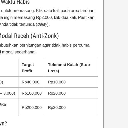
 Waktu Habis
k untuk memasang. Klik satu kali pada area taruhan
 ingin memasang Rp2.000, klik dua kali. Pastikan
Anda tidak tertunda (
delay
).
odal Receh (Anti-Zonk)
butuhkan perhitungan agar tidak habis percuma.
si modal sederhana:
Target
Toleransi Kalah (Stop-
Profit
Loss)
0)
Rp40.000
Rp10.000
 – 3.000)
Rp100.000
Rp20.000
Jika
Rp200.000
Rp30.000
wn?