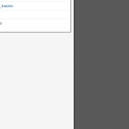
_kasino
o