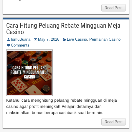
Read Post
Cara Hitung Peluang Rebate Mingguan Meja
Casino
IsmuBuana
May 7, 2026
Live Casino
,
Permainan Casino
Comments
Ketahui cara menghitung peluang rebate mingguan di meja
casino agar profit meningkat! Pelajari detailnya dan
maksimalkan bonus berupa cashback saat bermain.
Read Post