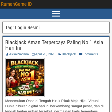
RumahGame ID
Tag:
Login Resmi
Blackjack Aman Terpercaya Paling No 1 Asia
Hari Ini
AksaPradana
April 20, 2026
Blackjack
Comments
Menemukan Oase di Tengah Hiruk Pikuk Meja Hijau Virtual
Dunia hiburan digital hari ini berkembang sangat pesat, dan di
tengah lautan pilihan tersebut, permainan kartu legendaris