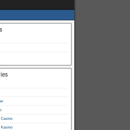
s
ies
er
o
 Casino
 Kasino