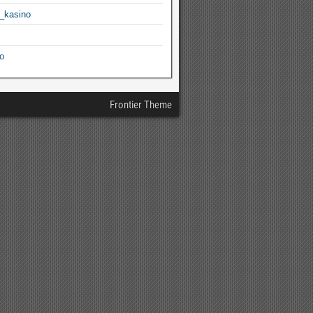
_kasino
o
Frontier Theme